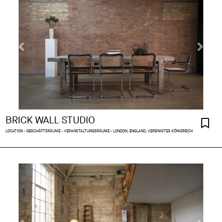
BRICK WALL STUDIO
LOCATION - GESCHÄFTSRÄUME - VERANSTALTUNGSRÄUME - LONDON, ENGLAND, VEREINIGTES KÖNIGREICH