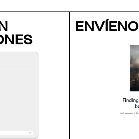
N
ENVÍENO
ONES