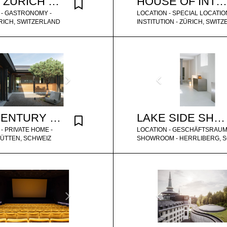
COZY ZURICH CAFE
HOUSE OF INTERIORS ZURICH
 - GASTRONOMY -
LOCATION - SPECIAL LOCATION
ÜRICH, SWITZERLAND
INSTITUTION - ZÜRICH, SWIT
MID CENTURY DESIGN BUNGALOW ZURICH
LAKE SIDE SHOWROOM
- PRIVATE HOME -
LOCATION - GESCHÄFTSRAUM
RÜTTEN, SCHWEIZ
SHOWROOM - HERRLIBERG, 