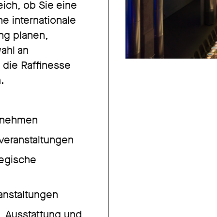
eich, ob Sie eine
e internationale
ing planen,
ahl an
 die Raffinesse
.
ernehmen
veranstaltungen
tegische
anstaltungen
t, Ausstattung und